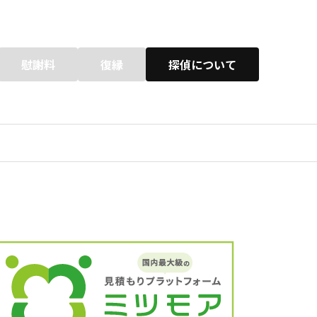
慰謝料
復縁
探偵について