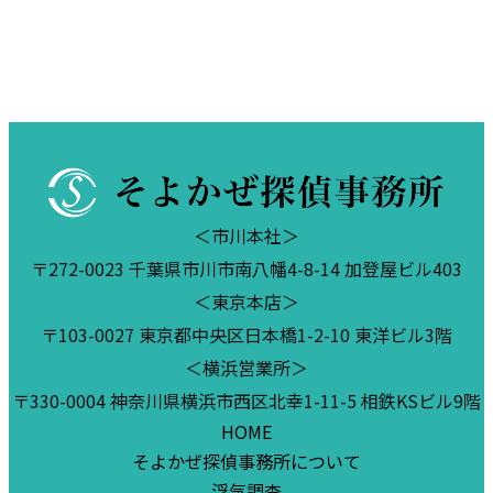
＜市川本社＞
〒272-0023 千葉県市川市南八幡4-8-14 加登屋ビル403
＜東京本店＞
〒103-0027 東京都中央区日本橋1-2-10 東洋ビル3階
＜横浜営業所＞
〒330-0004 神奈川県横浜市西区北幸1-11-5 相鉄KSビル9階
HOME
そよかぜ探偵事務所について
浮気調査