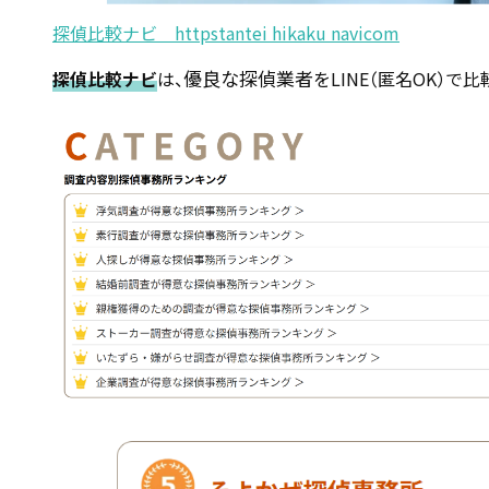
探偵比較ナビ httpstantei hikaku navicom
優良な探偵業者
探偵比較ナビ
は、
をLINE（匿名OK）で