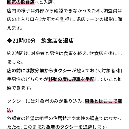
囲気の飲食店
へと入店。
店内の様子は外部から確認できなかったため、調査員は
店の出入り口を2か所から監視し、退店シーンの撮影に備
えます。
◆21時00分 飲食店を退店
約2時間後、対象者と男性は食事を終え、飲食店を後にし
ました。
店の前には数分前からタクシー
が控えており、対象者・相
手男性のどちらかが
移動の度に迎車を手配
していたと推
察できます。
タクシーには対象者のみが乗り込み、
男性とはここで離
別
。
依頼者の希望は相手の住居特定や素性の調査ではなかっ
たため、このまま
対象者のタクシーを追跡
します。