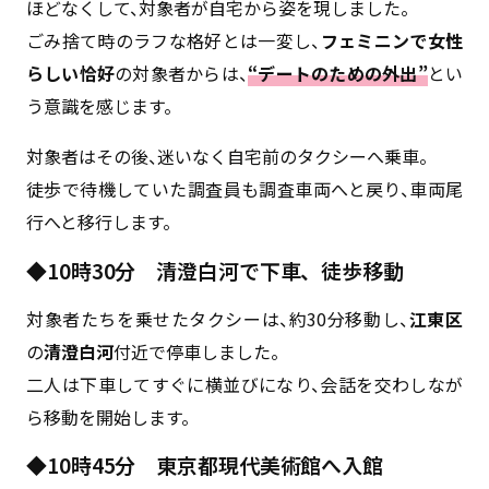
ほどなくして、対象者が自宅から姿を現しました。
ごみ捨て時のラフな格好とは一変し、
フェミニンで女性
らしい恰好
の対象者からは、
“デートのための外出”
とい
う意識を感じます。
対象者はその後、迷いなく自宅前のタクシーへ乗車。
徒歩で待機していた調査員も調査車両へと戻り、車両尾
行へと移行します。
◆10時30分 清澄白河で下車、徒歩移動
対象者たちを乗せたタクシーは、約30分移動し、
江東区
の
清澄白河
付近で停車しました。
二人は下車してすぐに横並びになり、会話を交わしなが
ら移動を開始します。
◆10時45分 東京都現代美術館へ入館