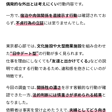
偶発的な外出とは考えにくい
行動内容です。
一方で、
宿泊や肉体関係を直接示す行動
は確認されてお
らず、
不貞行為の立証
には至りませんでした。
東京都心部では、
文化施設や大型商業施設
を組み合わせ
た
“日中デート型”
の行動が多く見られます。
仕事を理由にしなくても
「友達と出かけてくる」
などの説
明で成立する行動であるため、違和感を抱きにくいのが
特徴です。
今回の調査では、
関係性の濃さ
を示す客観的な行動が確
認できた一方、
法的判断には慎重さが求められる結果
と
なりました。
依頼者は事実を受け止めたうえで、
夫婦としてどう向き