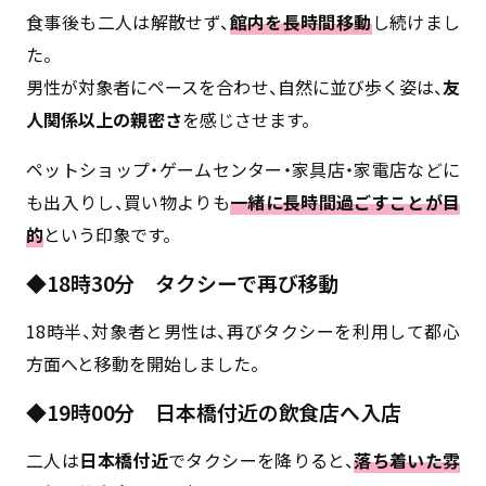
食事後も二人は解散せず、
館内を長時間移動
し続けまし
た。
男性が対象者にペースを合わせ、自然に並び歩く姿は、
友
人関係以上の親密さ
を感じさせます。
ペットショップ・ゲームセンター・家具店・家電店などに
も出入りし、買い物よりも
一緒に長時間過ごすことが目
的
という印象です。
◆18時30分 タクシーで再び移動
18時半、対象者と男性は、再びタクシーを利用して都心
方面へと移動を開始しました。
◆19時00分 日本橋付近の飲食店へ入店
二人は
日本橋付近
でタクシーを降りると、
落ち着いた雰