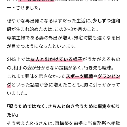
ートさせました。
穏やかな再出発になるはずだった生活に、
少しずつ違和
感
が生まれ始めたのは、この2〜3か月のこと。
専業主婦である妻の外出が増え、帰宅時間も遅くなる日
が目立つようになったといいます。
SNS上では
友人と出かけている様子
がうかがえるもの
の、相手の姿が分からない投稿が多く、行き先も曖昧。
これまで興味を示さなかった
スポーツ観戦
や
グランピン
グ
といった話題が急に増えたことも、胸に引っかかって
いました。
「疑うためではなく、きちんと向き合うために事実を知り
たい」
そう考えたR・Sさんは、再構築を前提に当事務所へ相談