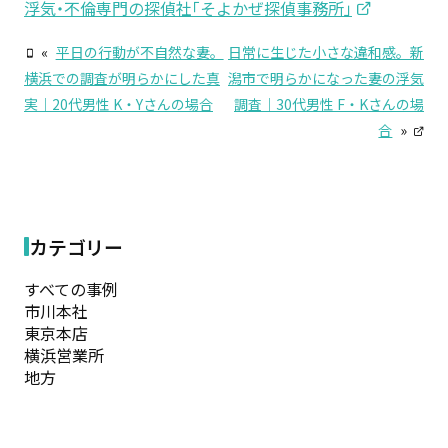
浮気・不倫専門の探偵社「そよかぜ探偵事務所」
«
平日の行動が不自然な妻。
日常に生じた小さな違和感。新
横浜での調査が明らかにした真
潟市で明らかになった妻の浮気
実｜20代男性 K・Yさんの場合
調査｜30代男性 F・Kさんの場
合
»
カテゴリー
すべての事例
市川本社
東京本店
横浜営業所
地方