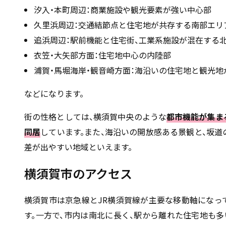
汐入・本町周辺：商業施設や観光要素が強い中心部
久里浜周辺：交通結節点と住宅地が共存する南部エリ
追浜周辺：駅前機能と住宅街、工業系施設が混在する
衣笠・大矢部方面：住宅地中心の内陸部
浦賀・馬堀海岸・観音崎方面：海沿いの住宅地と観光
などになります。
街の性格としては、横須賀中央のような
都市機能が集ま
同居
しています。また、海沿いの開放感ある景観と、坂
差が出やすい地域といえます。
横須賀市のアクセス
横須賀市は京急線とJR横須賀線が主要な移動軸になっ
す。一方で、市内は南北に長く、駅から離れた住宅地も多