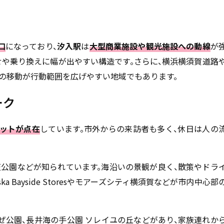
口
になっており、
汐入駅
は
大型商業施設や観光施設への動線
が
せや乗り換えに幅が出やすい構造です。さらに、横浜横須賀道路
での移動が行動範囲を広げやすい地域でもあります。
ーク
ポットが点在
しています。市外からの来訪者も多く、休日は人の
笠公園などが知られています。海沿いの景観が良く、散策やドラ
 Bayside Storesやモアーズシティ横須賀などが市内中心部
ぜ公園、長井海の手公園 ソレイユの丘などがあり、家族連れか