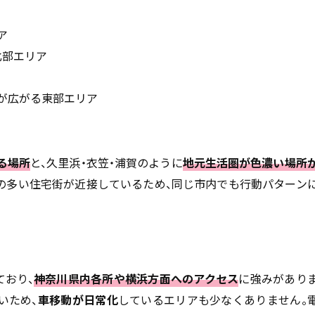
ア
北部エリア
地が広がる東部エリア
る場所
と、久里浜・衣笠・浦賀のように
地元生活圏が色濃い場所
道の多い住宅街が近接しているため、同じ市内でも行動パターン
ており、
神奈川県内各所や横浜方面へのアクセス
に強みがあり
いため、
車移動が日常化
しているエリアも少なくありません。