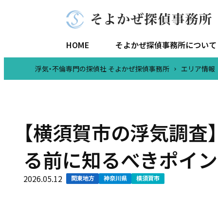
HOME
そよかぜ探偵事務所について
浮気・不倫専門の探偵社 そよかぜ探偵事務所
エリア情報
代表
【横須賀市の浮気調査
る前に知るべきポイン
2026.05.12
関東地方
神奈川県
横須賀市